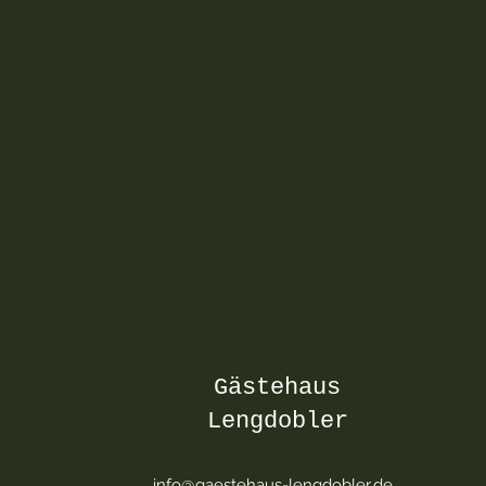
Gästehaus
Lengdobler
info@gaestehaus-lengdobler.de