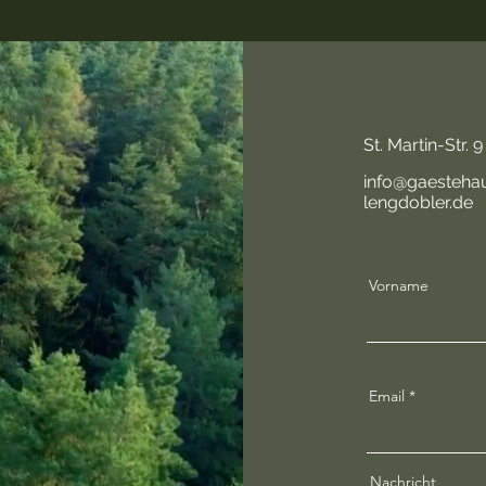
St. Martin-S
info@gaesteha
lengdobler.de
Vorname
Email
Nachricht