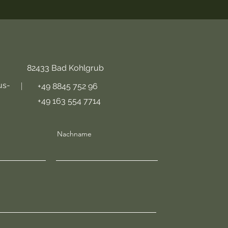
tr. 9 82433 Bad Kohlgrub
us-
+49 8845 752 96
+49 163 554 7714
Nachname